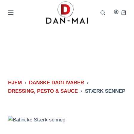
Spring
til
Indkø
indhold
HJEM
DANSKE DAGLIVARER
DRESSING, PESTO & SAUCE
STÆRK SENNEP