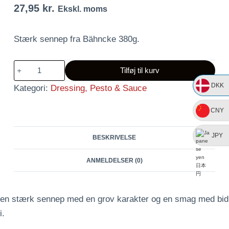
27,95
kr.
Ekskl. moms
Stærk sennep fra Bähncke 380g.
Stærk
Tilføj til kurv
sennep
DKK
Kategori:
Dressing, Pesto & Sauce
antal
CNY
JPY
BESKRIVELSE
ANMELDELSER (0)
en stærk sennep med en grov karakter og en smag med bid
i.