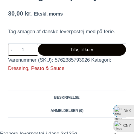
30,00
kr.
Ekskl. moms
Tag smagen af danske leverpostej med på ferie.
Faaborg
Tilføj til kurv
Leverpostej
Varenummer (SKU):
5762385793926
Kategori:
antal
Dressing, Pesto & Sauce
BESKRIVELSE
ANMELDELSER (0)
DKK
CNY
Faaborg leverpostej i dåse 2x125g