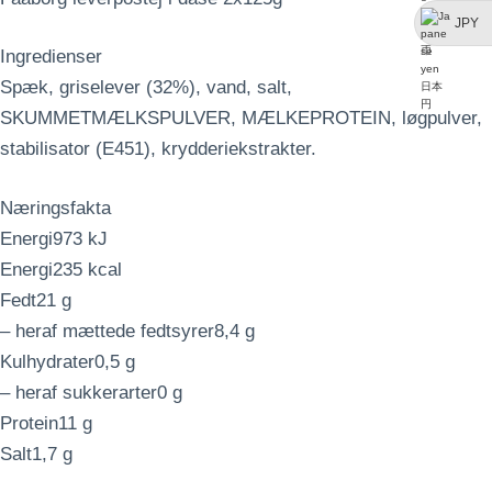
JPY
Ingredienser
Spæk, griselever (32%), vand, salt,
SKUMMETMÆLKSPULVER, MÆLKEPROTEIN, løgpulver,
stabilisator (E451), krydderiekstrakter.
Næringsfakta
Energi973 kJ
Energi235 kcal
Fedt21 g
– heraf mættede fedtsyrer8,4 g
Kulhydrater0,5 g
– heraf sukkerarter0 g
Protein11 g
Salt1,7 g