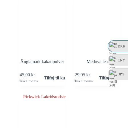
DKK
CNY
Änglamark kakaopulver
Medova tea
JPY
45,00
kr.
29,95
kr.
Tilføj til kurv
Tilføj til kurv
Ekskl. moms
Ekskl. moms