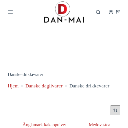
Spring
til
indhold
Indkø
Danske drikkevarer
Hjem
Danske daglivarer
Danske drikkevarer