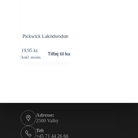
Pickwick Lakridsrodste
19,95
kr.
Tilføj til kurv
Ekskl. moms
Adresse:
2500 Valby
Tel:
+45 71 44 26 66