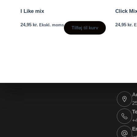
I Like mix
Click Mi
24,95
kr.
24,95
kr.
Ekskl. moms
E
Tilføj til kurv
A
2
Te
+
E