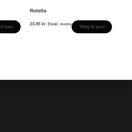
Rotella
24,95
kr.
Ekskl. moms
til kurv
Tilføj til kurv