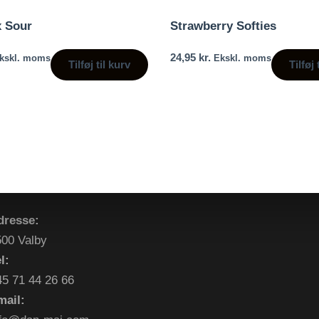
x Sour
Strawberry Softies
24,95
kr.
kskl. moms
Ekskl. moms
Tilføj til kurv
Tilføj 
dresse:
500 Valby
l:
45 71 44 26 66
mail: