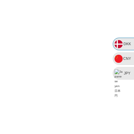
DKK
CNY
JPY