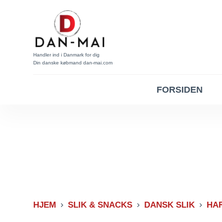
Spring
til
indhold
Handler ind i Danmark for dig
Din danske købmand dan-mai.com
FORSIDEN
HJEM
SLIK & SNACKS
DANSK SLIK
HAR