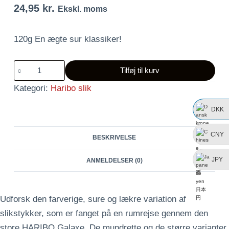
24,95
kr.
Ekskl. moms
120g En ægte sur klassiker!
Stjerne
Tilføj til kurv
mix
Kategori:
Haribo slik
Sour
antal
DKK
CNY
BESKRIVELSE
JPY
ANMELDELSER (0)
Udforsk den farverige, sure og lækre variation af
slikstykker, som er fanget på en rumrejse gennem den
store HARIBO Galaxe. De mundrette og de større varianter