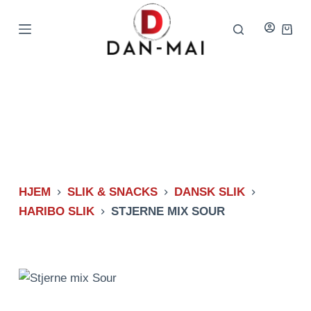
Spring
til
Indkø
indhold
HJEM
SLIK & SNACKS
DANSK SLIK
HARIBO SLIK
STJERNE MIX SOUR