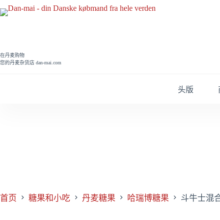
跳
过
内
容
在丹麦购物
您的丹麦杂货店 dan-mai.com
头版
首页
糖果和小吃
丹麦糖果
哈瑞博糖果
斗牛士混