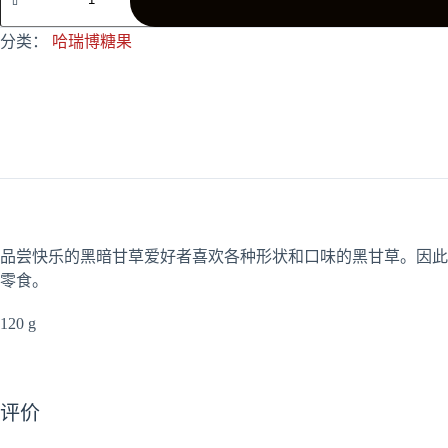
Dark
数
分类：
哈瑞博糖果
量
品尝快乐的黑暗甘草爱好者喜欢各种形状和口味的黑甘草。因此，这一系列甜咸甘草，如 
零食。
120 g
评价