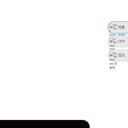
丹麦
克朗
CNY
日元