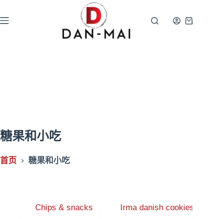
跳
过
购
内
物
容
车
糖果和小吃
首页
糖果和小吃