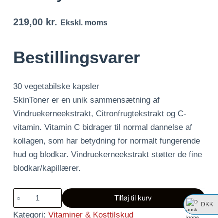
219,00
kr.
Ekskl. moms
Bestillingsvarer
30 vegetabilske kapsler
SkinToner er en unik sammensætning af
Vindruekerneekstrakt, Citronfrugtekstrakt og C-
vitamin. Vitamin C bidrager til normal dannelse af
kollagen, som har betydning for normalt fungerende
hud og blodkar. Vindruekerneekstrakt støtter de fine
blodkar/kapillærer.
solaray-
Tilføj til kurv
skintoner
DKK
Kategori:
Vitaminer & Kosttilskud
antal