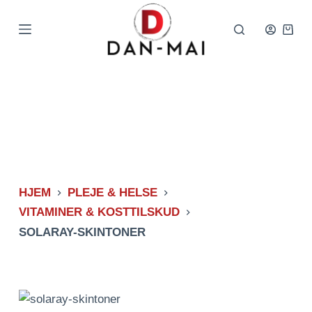
Spring
til
Indkø
indhold
HJEM
PLEJE & HELSE
VITAMINER & KOSTTILSKUD
SOLARAY-SKINTONER