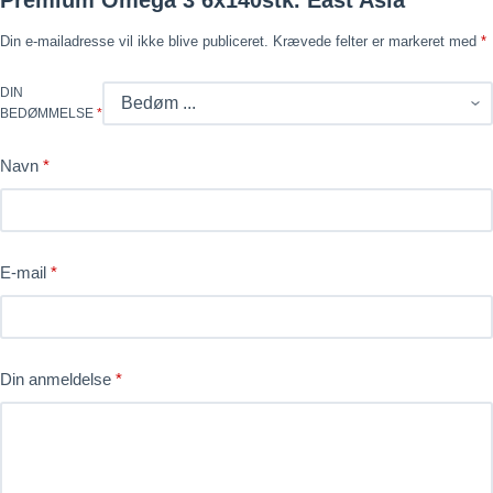
Premium Omega 3 6x140stk. East Asia”
Din e-mailadresse vil ikke blive publiceret.
Krævede felter er markeret med
*
DIN
BEDØMMELSE
*
Navn
*
E-mail
*
Din anmeldelse
*