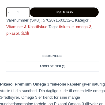
Pikasol
Tilføj til kurv
Premium
Varenummer (SKU):
5702071503132-1
Kategori:
Omega
Vitaminer & Kosttilskud
Tags:
fiskeolie
,
omega-3
,
3
6x140stk.
pikasol
,
魚油
East
Asia
antal
BESKRIVELSE
ANMELDELSER (0)
Pikasol Premium Omega 3 fiskeolie kapsler
giver naturlig
støtte til din sundhed. Din daglige kilde til essentielle omega
3-fedtsyrer. Omega 3 er kendt for sine mange
sundhedsmæssige fordele, og Pikasol Omega 3 tilbyder en