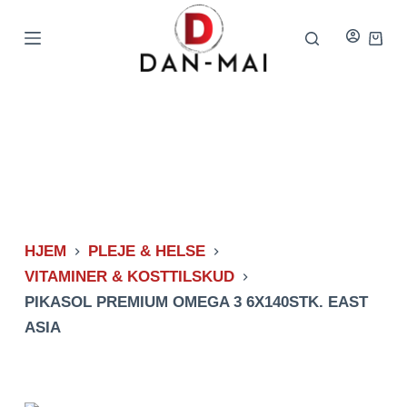
Spring
til
Indkø
indhold
HJEM
PLEJE & HELSE
VITAMINER & KOSTTILSKUD
PIKASOL PREMIUM OMEGA 3 6X140STK. EAST
ASIA