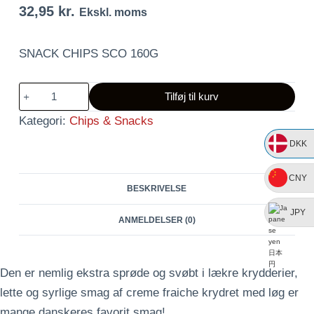
32,95
kr.
Ekskl. moms
SNACK CHIPS SCO 160G
Kims
Tilføj til kurv
Snack
Kategori:
Chips & Snacks
Chips
SCO
DKK
antal
CNY
BESKRIVELSE
JPY
ANMELDELSER (0)
Den er nemlig ekstra sprøde og svøbt i lækre krydderier,
lette og syrlige smag af creme fraiche krydret med løg er
mange danskeres favorit smag!