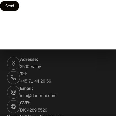
Send
Adresse:
2500 Valby
Tel:
+45 71 44 26 66
Email:
info@dan-mai.com
CVR:
DK 4289 5520