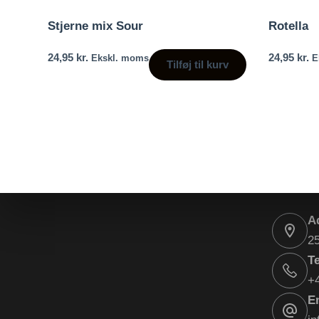
Stjerne mix Sour
Rotella
24,95
kr.
24,95
kr.
Ekskl. moms
E
Tilføj til kurv
A
2
Te
+
E