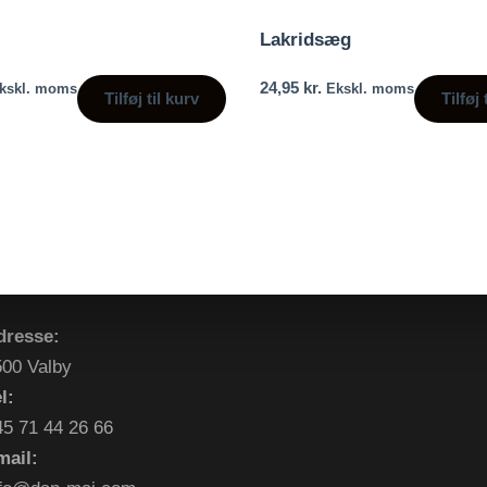
Lakridsæg
24,95
kr.
kskl. moms
Ekskl. moms
Tilføj til kurv
Tilføj 
dresse:
500 Valby
l:
45 71 44 26 66
mail: