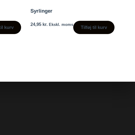
Syrlinger
24,95
kr.
Ekskl. moms
til kurv
Tilføj til kurv