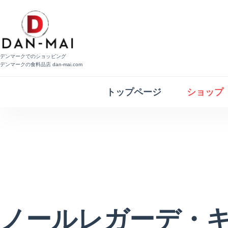
コ
ン
テ
ン
デンマークでのショッピング
ツ
デンマークの食料品店 dan-mai.com
へ
トップページ
ショップ
ス
キ
ッ
プ
ノールレガーデ・