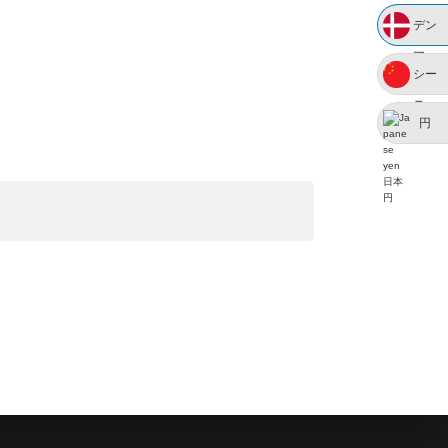
デン
マー
シー
ク
ニー
円