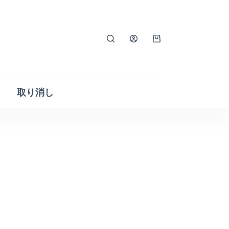
シ
ョ
ッ
ピ
取り消し
ン
グ
カ
ー
ト