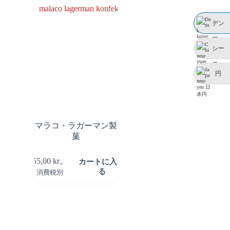
デン
マー
シー
ク
ニー
円
マラコ・ラガーマン製
菓
55,00
kr。
カートに入れ
る
消費税別