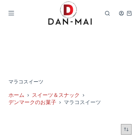
コ
ン
シ
テ
ョ
ン
ッ
ツ
ピ
へ
ン
ス
グ
キ
カ
ッ
ー
プ
ト
マラコスイーツ
ホーム
スイーツ＆スナック
デンマークのお菓子
マラコスイーツ